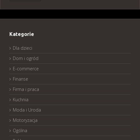
Kategorie
Dla dzieci
Dom i ogród
E-commerce
Finanse
Firma i praca
Kuchnia
Moda i Uroda
Motoryzacja
Ogólna