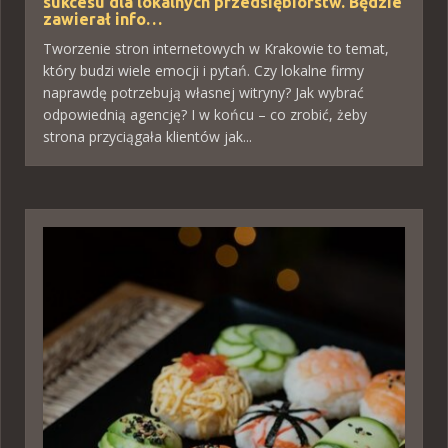
sukcesu dla lokalnych przedsiębiorstw. Będzie
zawierał info…
Tworzenie stron internetowych w Krakowie to temat,
który budzi wiele emocji i pytań. Czy lokalne firmy
naprawdę potrzebują własnej witryny? Jak wybrać
odpowiednią agencję? I w końcu – co zrobić, żeby
strona przyciągała klientów jak...