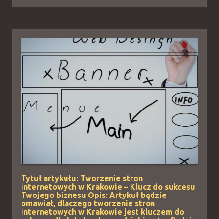
Tytuł artykułu: Tworzenie stron
internetowych w Krakowie – Klucz do sukcesu
Twojego biznesu Opis: Artykuł będzie
omawiał, dlaczego tworzenie stron
internetowych w Krakowie jest kluczem do