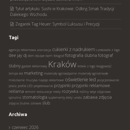
Tytuł artykułu: Sushi w Krakowie: Odkryj Smak Tradycji
Dalekiego Wschodu
Zegarek Tag Heuer: Symbol Luksusu i Precyzji
Tagi
cukierki z nadrukiem
agencja reklamowa
aranżacja
czekoladki z logo
dee jay
dj
fotografia ślubna
fotograf
dom
escape room
fotograf
Kraków
ślubny
gadżet reklamowy
krówki z logo
księgowość
marketing
lampa led
materiały ognioodporne
materiały ogniotrwałe
oświetlenie led
mieszkanie
muzyka
napoje reklamowe
pozycjonowanie
przypinki
przypinki reklamowe
praca
profile LED
projektowanie
reklama
rozrywka
remont
restauracje
rolety
rośliny
sesje zdjęciowe
stomatologia
zabawa
zdjęcia
spirulina
suplementy diety
uroda
ślub
zdjęcia ślubne
zdrowie
Archiwa
czerwiec 2026