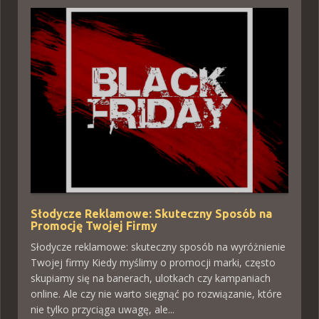
Słodycze Reklamowe: Skuteczny Sposób na
Promocję Twojej Firmy
Słodycze reklamowe: skuteczny sposób na wyróżnienie
Twojej firmy Kiedy myślimy o promocji marki, często
skupiamy się na banerach, ulotkach czy kampaniach
online. Ale czy nie warto sięgnąć po rozwiązanie, które
nie tylko przyciąga uwagę, ale...