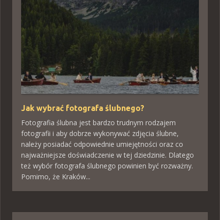
Jak wybrać fotografa ślubnego?
Fotografia ślubna jest bardzo trudnym rodzajem
fotografii i aby dobrze wykonywać zdjęcia ślubne,
należy posiadać odpowiednie umiejętności oraz co
najważniejsze doświadczenie w tej dziedzinie. Dlatego
też wybór fotografa ślubnego powinien być rozważny.
Pomimo, że Kraków...