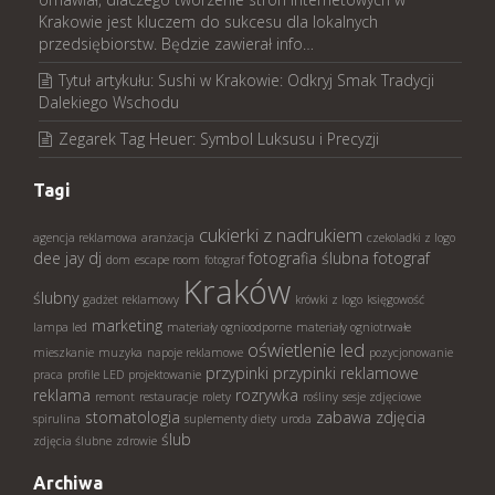
Krakowie jest kluczem do sukcesu dla lokalnych
przedsiębiorstw. Będzie zawierał info…
Tytuł artykułu: Sushi w Krakowie: Odkryj Smak Tradycji
Dalekiego Wschodu
Zegarek Tag Heuer: Symbol Luksusu i Precyzji
Tagi
cukierki z nadrukiem
agencja reklamowa
aranżacja
czekoladki z logo
dee jay
dj
fotografia ślubna
fotograf
dom
escape room
fotograf
Kraków
ślubny
gadżet reklamowy
krówki z logo
księgowość
marketing
lampa led
materiały ognioodporne
materiały ogniotrwałe
oświetlenie led
mieszkanie
muzyka
napoje reklamowe
pozycjonowanie
przypinki
przypinki reklamowe
praca
profile LED
projektowanie
reklama
rozrywka
remont
restauracje
rolety
rośliny
sesje zdjęciowe
stomatologia
zabawa
zdjęcia
spirulina
suplementy diety
uroda
ślub
zdjęcia ślubne
zdrowie
Archiwa