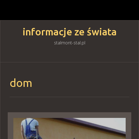
informacje ze świata
stalmont-stal.pl
Skip
to
content
dom