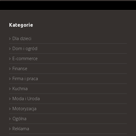
Kategorie
Dla dzieci
Dom i ogród
E-commerce
Finanse
Firma i praca
Kuchnia
Moda i Uroda
Motoryzacja
Ogólna
Reklama