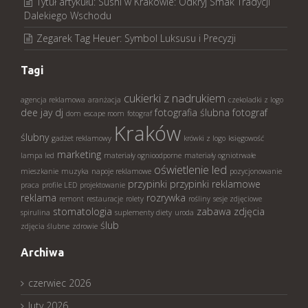
Tytuł artykułu: Sushi w Krakowie: Odkryj Smak Tradycji
Dalekiego Wschodu
Zegarek Tag Heuer: Symbol Luksusu i Precyzji
Tagi
cukierki z nadrukiem
agencja reklamowa
aranżacja
czekoladki z logo
dee jay
dj
fotografia ślubna
fotograf
dom
escape room
fotograf
Kraków
ślubny
gadżet reklamowy
krówki z logo
księgowość
marketing
lampa led
materiały ognioodporne
materiały ogniotrwałe
oświetlenie led
mieszkanie
muzyka
napoje reklamowe
pozycjonowanie
przypinki
przypinki reklamowe
praca
profile LED
projektowanie
reklama
rozrywka
remont
restauracje
rolety
rośliny
sesje zdjęciowe
stomatologia
zabawa
zdjęcia
spirulina
suplementy diety
uroda
ślub
zdjęcia ślubne
zdrowie
Archiwa
czerwiec 2026
luty 2026